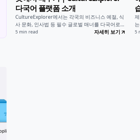
🚀 프로젝트
•
2025년 8월 10일

전 세계 비즈니스 문화와 예절, 한
곳에서 배우기｜CultureExplorer
다국어 플랫폼 소개
CultureExplorer에서는 각국의 비즈니스 예절, 식
제
사 문화, 인사법 등 필수 글로벌 매너를 다국어로
는
제공합니다. 해외 출장, 유학, 협업 전 꼭 확인하세
자세히 보기
지
5 min read
5 
요!
어