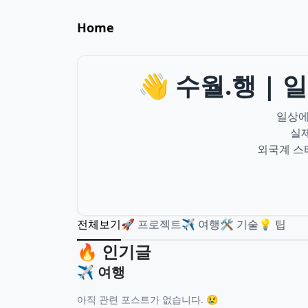
Home
👋 수월.행 |
일상에
실
외국계 스
전체보기
🚀 프로젝트
✈️ 여행
🛠️ 기술
💡 팁
🔥 인기글
✈️ 여행
아직 관련 포스트가 없습니다. 😢