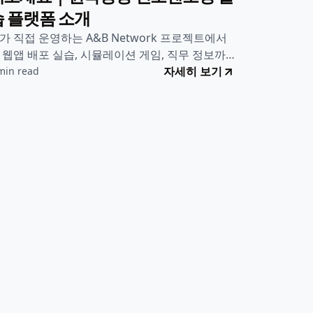
 프로젝트
•
2025년 6월 28일
클라우드 엔지니어 직무, 한 번 체험
해보세요｜원격영상 진로멘토링 실
습 플랫폼 소개
가 직접 운영하는 A&B Network 프로젝트에서
 웹앱 배포 실습, 시뮬레이션 게임, 직무 정보까
 한눈에 체험할 수 있어요. 클라우드 엔지니어가
자세히 보기
min read
떤 일 하는지 직접 경험해보세요!