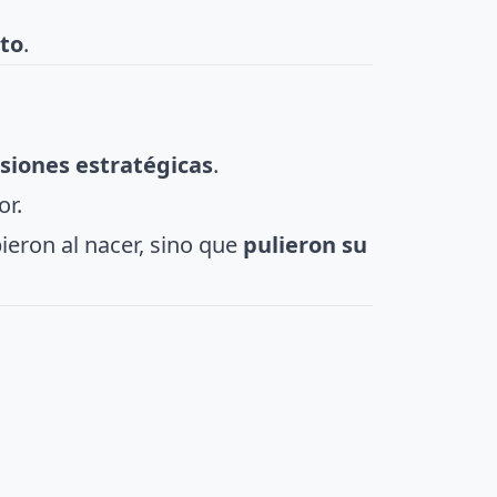
a oriental
.
nto
.
isiones estratégicas
.
or.
ieron al nacer, sino que
pulieron su