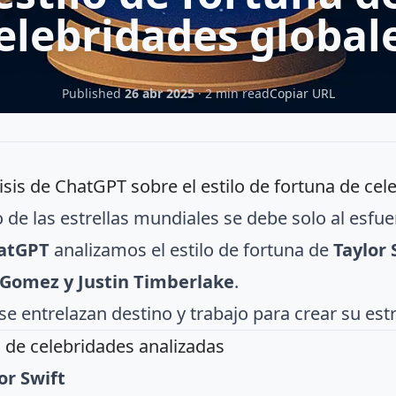
elebridades global
Published
26 abr 2025
· 2 min read
Copiar URL
isis de ChatGPT sobre el estilo de fortuna de cel
o de las estrellas mundiales se debe solo al esfu
atGPT
analizamos el estilo de fortuna de
Taylor 
 Gomez y Justin Timberlake
.
e entrelazan destino y trabajo para crear su estr
a de celebridades analizadas
or Swift