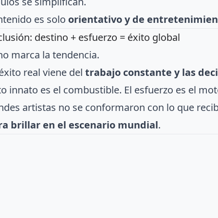
sobre los límites del análisis AI
PT
no es un programa profesional de astrologí
ulos se simplifican.
ntenido es solo
orientativo y de entretenimie
usión: destino + esfuerzo = éxito global
ino marca la tendencia.
éxito real viene del
trabajo constante y las dec
to innato es el combustible. El esfuerzo es el mot
ndes artistas no se conformaron con lo que recib
a brillar en el escenario mundial
.