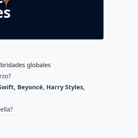
es
ebridades globales
erzo?
Swift, Beyoncé, Harry Styles,
ella?