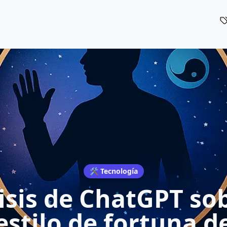
🛠️ Tecnología
isis de ChatGPT sob
estilo de fortuna d