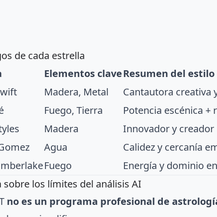
os de cada estrella
a
Elementos clave
Resumen del estilo
wift
Madera, Metal
Cantautora creativa y
é
Fuego, Tierra
Potencia escénica + r
tyles
Madera
Innovador y creador
 Gomez
Agua
Calidez y cercanía e
Timberlake
Fuego
Energía y dominio en