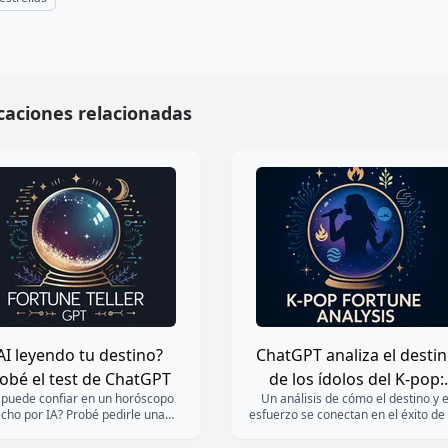
sión
Talento + disciplina = estrella global
uetas
cuatro pilares del destino
predicciones de la suerte
astrología
ChatGP
estrellas
caciones relacionadas