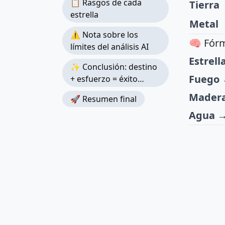
📋 Rasgos de cada
Tierra
estrella
Metal
⚠️ Nota sobre los
🧠 Fór
límites del análisis AI
Estrell
✨ Conclusión: destino
Fuego
→
+ esfuerzo = éxito
global
Mader
🚀 Resumen final
Agua
→