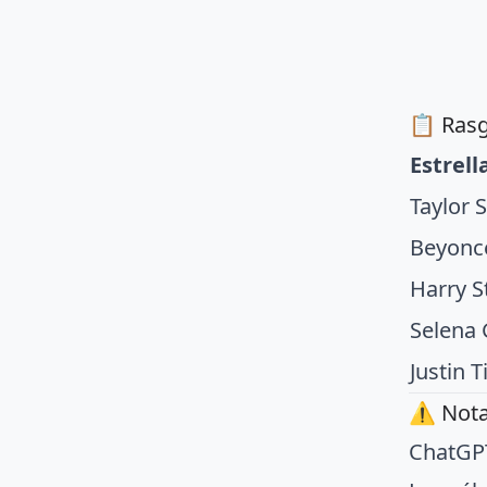
📋 Rasg
Estrell
Taylor S
Beyonc
Harry S
Selena
Justin 