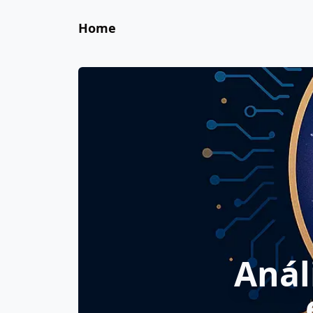
Home
Anál