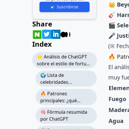
👑
Bey
📬 Suscribirse
🎸
Harr
Share
🎬
Sel
🎤
Just
Index
(※ Fech
🔥 Patr
🌟 Análisis de ChatGPT
sobre el estilo de fortuna
El anál
de celebridades globales
🌍 Lista de
muy fue
celebridades
Eleme
analizadas
🔥 Patrones
Fuego
principales: ¿qué
elemento destaca?
Mader
🧠 Fórmula resumida
por ChatGPT
Agua