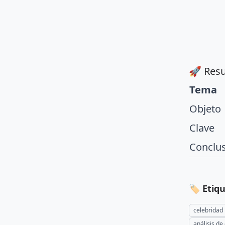
🚀 Resu
Tema
Objeto
Clave