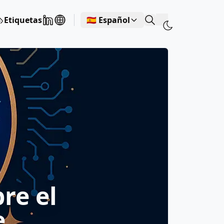
Etiquetas
🇪🇸 Español
re el
e