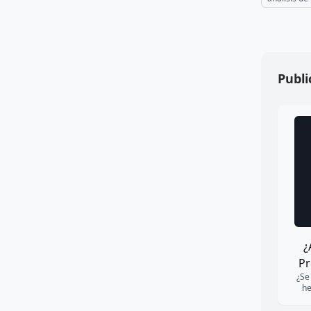
Conclu
🏷️ Etiq
celebridad
análisis de 
Publi