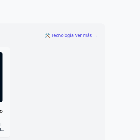
T
análisis de IA
cultura popular
🛠️ Tecnología Ver más →