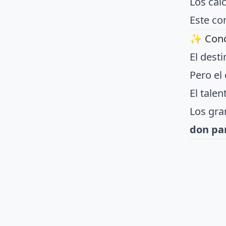
⚠️ Nota 
ChatG
Los cálc
Este co
✨ Concl
El dest
Pero el 
El talen
Los gra
don par