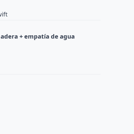
ift
 madera + empatía de agua