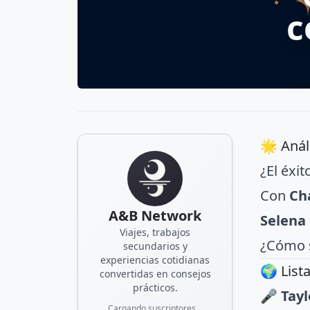
c
🌟 Anál
¿El éxit
Con
Ch
A&B Network
Selena
Viajes, trabajos
¿Cómo s
secundarios y
experiencias cotidianas
🌍 List
convertidas en consejos
prácticos.
🎤
Tayl
Cargando suscriptores...