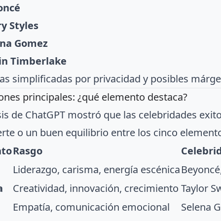
oncé
y Styles
ena Gomez
in Timberlake
as simplificadas por privacidad y posibles márgen
ones principales: ¿qué elemento destaca?
isis de ChatGPT mostró que las celebridades exit
rte o un buen equilibrio entre los cinco element
nto
Rasgo
Celebri
Liderazgo, carisma, energía escénica
Beyoncé,
a
Creatividad, innovación, crecimiento
Taylor Sw
Empatía, comunicación emocional
Selena 