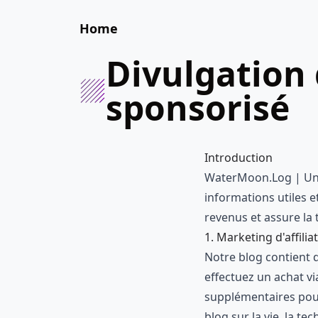
Home
Divulgation des affiliés et du contenu
sponsorisé
Introduction
WaterMoon.Log | Un bl
informations utiles e
revenus et assure la
1. Marketing d'affilia
Notre blog contient d
effectuez un achat vi
supplémentaires pou
blog sur la vie, la t