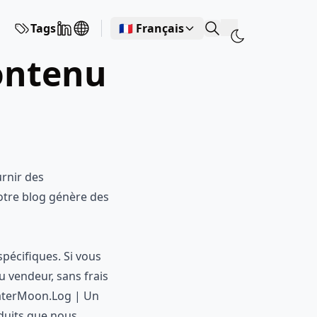
Tags
🇫🇷 Français
urnir des
notre blog génère des
spécifiques. Si vous
u vendeur, sans frais
WaterMoon.Log | Un
oduits que nous