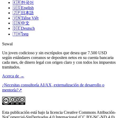
🇰🇷
한국어
🇺🇸
English
🇯🇵
日本語
🇻🇳
Tiếng Việt
🇨🇳
中文
🇩🇪
Deutsch
🇹🇭
ไทย
Suwal
Un joven codicioso y sin escrúpulos que desea que 7.500 USD
según estándares coreanos se depositen netos en su cuenta bancaria
cada mes, de dinero legal con origen claro y con todos los impuestos
tramitados.
Acerca de
→
¿Necesitas consultoría AI/AX, externalización de desarrollo o
mentoría?
↗
Esta publicación está bajo la licencia Creative Commons Atribución-
NoComercial-SinDerivadas 4.0 Internacional (CC BY-NC-ND 4.0).