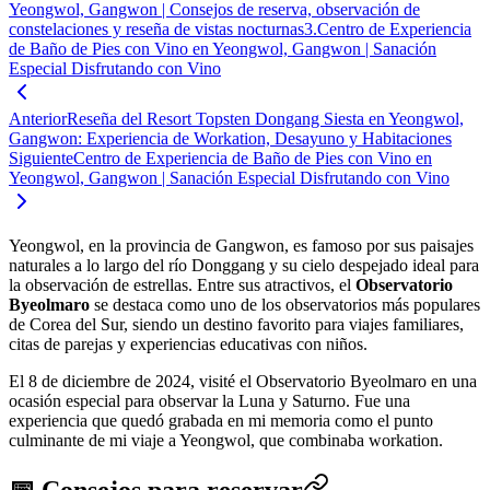
Yeongwol, Gangwon | Consejos de reserva, observación de
constelaciones y reseña de vistas nocturnas
3
.
Centro de Experiencia
de Baño de Pies con Vino en Yeongwol, Gangwon | Sanación
Especial Disfrutando con Vino
Anterior
Reseña del Resort Topsten Dongang Siesta en Yeongwol,
Gangwon: Experiencia de Workation, Desayuno y Habitaciones
Siguiente
Centro de Experiencia de Baño de Pies con Vino en
Yeongwol, Gangwon | Sanación Especial Disfrutando con Vino
Yeongwol, en la provincia de Gangwon, es famoso por sus paisajes
naturales a lo largo del río Donggang y su cielo despejado ideal para
la observación de estrellas. Entre sus atractivos, el
Observatorio
Byeolmaro
se destaca como uno de los observatorios más populares
de Corea del Sur, siendo un destino favorito para viajes familiares,
citas de parejas y experiencias educativas con niños.
El 8 de diciembre de 2024, visité el Observatorio Byeolmaro en una
ocasión especial para observar la Luna y Saturno. Fue una
experiencia que quedó grabada en mi memoria como el punto
culminante de mi viaje a Yeongwol, que combinaba workation.
📅 Consejos para reservar