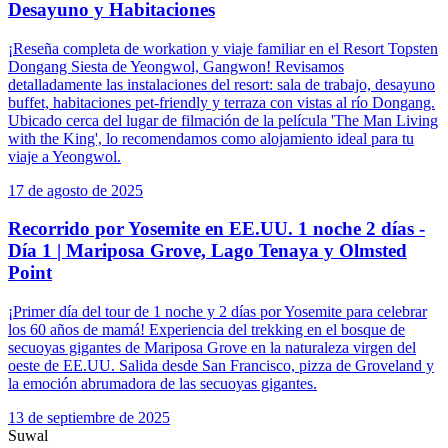
Desayuno y Habitaciones
¡Reseña completa de workation y viaje familiar en el Resort Topsten
Dongang Siesta de Yeongwol, Gangwon! Revisamos
detalladamente las instalaciones del resort: sala de trabajo, desayuno
buffet, habitaciones pet-friendly y terraza con vistas al río Dongang.
Ubicado cerca del lugar de filmación de la película 'The Man Living
with the King', lo recomendamos como alojamiento ideal para tu
viaje a Yeongwol.
17 de agosto de 2025
Recorrido por Yosemite en EE.UU. 1 noche 2 días -
Día 1 | Mariposa Grove, Lago Tenaya y Olmsted
Point
¡Primer día del tour de 1 noche y 2 días por Yosemite para celebrar
los 60 años de mamá! Experiencia del trekking en el bosque de
secuoyas gigantes de Mariposa Grove en la naturaleza virgen del
oeste de EE.UU. Salida desde San Francisco, pizza de Groveland y
la emoción abrumadora de las secuoyas gigantes.
13 de septiembre de 2025
Suwal