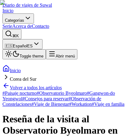
Diario de viajes de Suwal
Inicio
Categorías
Serie
Acerca de
Contacto
⌘K
🇪🇸
Español
ES
Toggle theme
Abrir menú
Inicio
Corea del Sur
Volver a todos los artículos
#
Paisaje nocturno
#
Observatorio Byeolmaro
#
Gangwon-do
Yeongwol
#
Consejos para reservar
#
Observación de
Constelaciones
#
Viaje de Bienestar
#
Workation
#
Viaje en familia
Reseña de la visita al
Observatorio Byeolmaro en